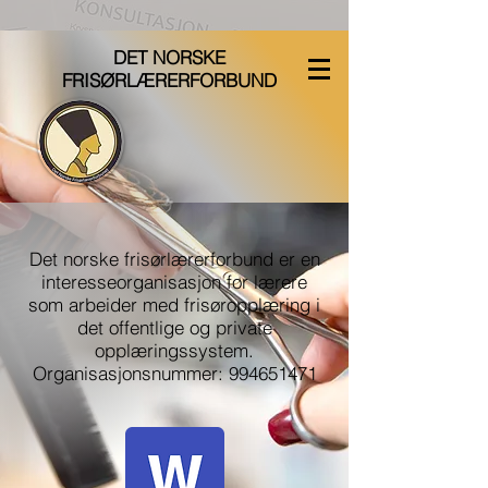
DET NORSKE
FRISØRLÆRERFORBUND
Det norske frisørlærerforbund er en
interesseorganisasjon for lærere
som arbeider med frisøropplæring i
det offentlige og private
opplæringssystem.
Organisasjonsnummer: 994651471