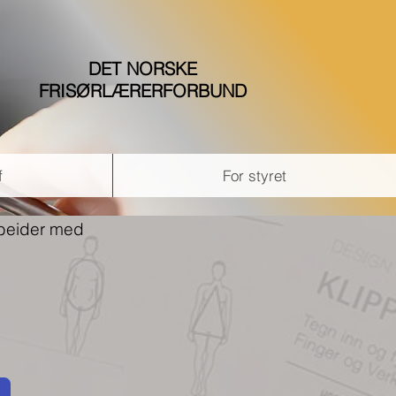
DET NORSKE
FRISØRLÆRERFORBUND
f
For styret
rbeider med