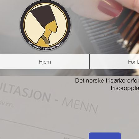
Hjem
For
Det norske frisørlærerf
frisøroppl